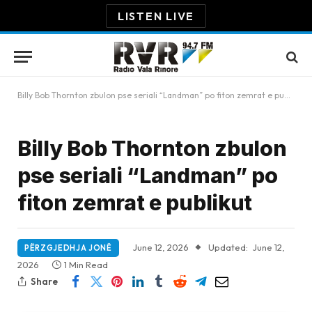
LISTEN LIVE
Billy Bob Thornton zbulon pse seriali “Landman” po fiton zemrat e publikut
Billy Bob Thornton zbulon
pse seriali “Landman” po
fiton zemrat e publikut
June 12, 2026
Updated:
June 12,
PËRZGJEDHJA JONË
2026
1 Min Read
Share