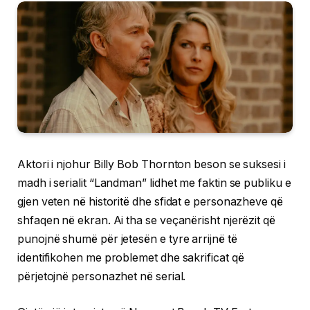
Aktori i njohur Billy Bob Thornton beson se suksesi i
madh i serialit “Landman” lidhet me faktin se publiku e
gjen veten në historitë dhe sfidat e personazheve që
shfaqen në ekran. Ai tha se veçanërisht njerëzit që
punojnë shumë për jetesën e tyre arrijnë të
identifikohen me problemet dhe sakrificat që
përjetojnë personazhet në serial.