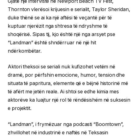
Gjatë një interviste në Newport Beach TV Fest,
Thornton vlerësoi krijuesin e serialit, Taylor Sheridan,
duke thënë se ai ka një aftësi të veçantë për të
kuptuar njerëzit nga shtresa të ndryshme të
shoqërisë. Sipas tij, kjo është një nga arsyet pse
“Landman” është shndërruar në një hit
ndërkombëtar.
Aktori theksoi se seriali nuk kufizohet vetëm në
dramë, por përfshin emocione, humor, tension dhe
situata të papritura, elemente që e bëjnë historinë më
të afërt me jetën reale. Ai shtoi se edhe kimia mes
aktorëve ka luajtur një rol të rëndësishëm në suksesin
e projektit.
“Landman”, i frymëzuar nga podcasti “Boomtown”,
zhvillohet në industrinë e naftës në Teksasin