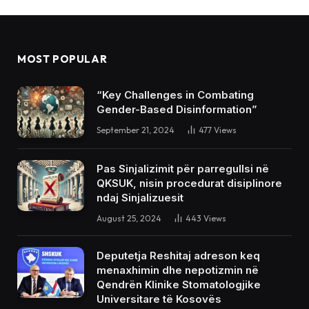
MOST POPULAR
“Key Challenges in Combating
Gender-Based Disinformation”
September 21, 2024
477
Views
Pas Sinjalizimit për parregullsi në
QKSUK, nisin procedurat disiplinore
ndaj Sinjalizuesit
August 25, 2024
443
Views
Deputetja Reshitaj adreson keq
menaxhimin dhe nepotizmin në
Qendrën Klinike Stomatologjike
Universitare të Kosovës