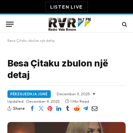
LISTEN LIVE
Besa Çitaku zbulon një detaj
Besa Çitaku zbulon një
detaj
December 9, 2025
PËRZGJEDHJA JONË
Updated:
December 9, 2025
1 Min Read
Share