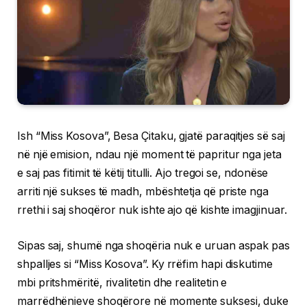
Ish “Miss Kosova”, Besa Çitaku, gjatë paraqitjes së saj
në një emision, ndau një moment të papritur nga jeta
e saj pas fitimit të këtij titulli. Ajo tregoi se, ndonëse
arriti një sukses të madh, mbështetja që priste nga
rrethi i saj shoqëror nuk ishte ajo që kishte imagjinuar.
Sipas saj, shumë nga shoqëria nuk e uruan aspak pas
shpalljes si “Miss Kosova”. Ky rrëfim hapi diskutime
mbi pritshmëritë, rivalitetin dhe realitetin e
marrëdhënieve shoqërore në momente suksesi, duke