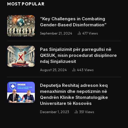
MOST POPULAR
“Key Challenges in Combating
Gender-Based Disinformation”
September 21, 2024
477
Views
Pas Sinjalizimit për parregullsi në
QKSUK, nisin procedurat disiplinore
ndaj Sinjalizuesit
August 25, 2024
443
Views
Deputetja Reshitaj adreson keq
menaxhimin dhe nepotizmin në
Qendrën Klinike Stomatologjike
Universitare të Kosovës
December 1, 2023
351
Views