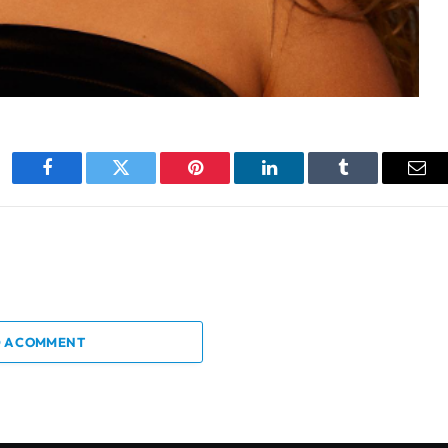
Facebook
Twitter
Pinterest
LinkedIn
Tumblr
Ema
 A COMMENT