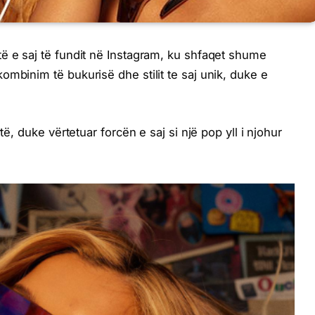
ë e saj të fundit në Instagram, ku shfaqet shume
mbinim të bukurisë dhe stilit te saj unik, duke e
të, duke vërtetuar forcën e saj si një pop yll i njohur