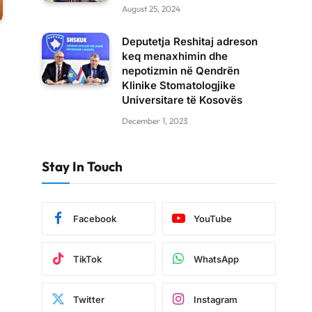
August 25, 2024
Deputetja Reshitaj adreson
keq menaxhimin dhe
nepotizmin në Qendrën
Klinike Stomatologjike
Universitare të Kosovës
December 1, 2023
Stay In Touch
Facebook
YouTube
TikTok
WhatsApp
Twitter
Instagram