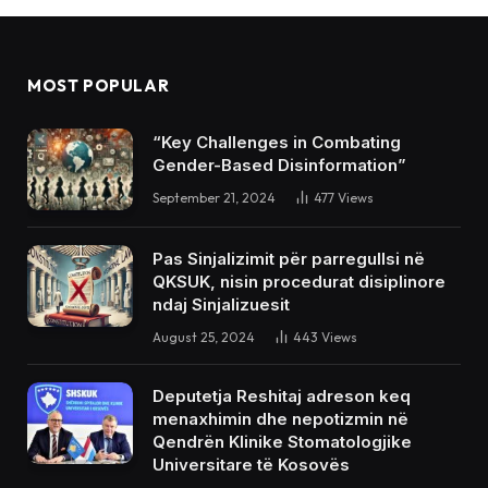
MOST POPULAR
“Key Challenges in Combating
Gender-Based Disinformation”
September 21, 2024
477
Views
Pas Sinjalizimit për parregullsi në
QKSUK, nisin procedurat disiplinore
ndaj Sinjalizuesit
August 25, 2024
443
Views
Deputetja Reshitaj adreson keq
menaxhimin dhe nepotizmin në
Qendrën Klinike Stomatologjike
Universitare të Kosovës