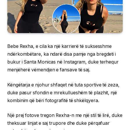
Bebe Rexha, e cila ka një karrierë të suksesshme
ndërkombëtare, ka ndarë disa pamje nga bregdeti i
bukur i Santa Monicas në Instagram, duke terhequr
menjëherë vëmendjen e fansave të saj.
Këngëtarja e njohur shfaqet në tuta sportive të zeza,
duke pasur sfondin e mrekullueshëm të plazhit, një
kombinim që bëri fotografitë të shkëlqyera.
Një prej fotove tregon Rexha-n me një stil të lirë, duke
theksuar linjat e saj trupore dhe duke përqafuar