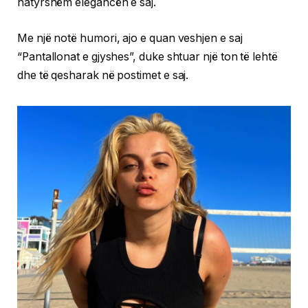
natyrshëm elegancën e saj.
Me një notë humori, ajo e quan veshjen e saj
“Pantallonat e gjyshes”, duke shtuar një ton të lehtë
dhe të qesharak në postimet e saj.