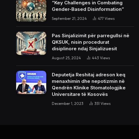
“Key Challenges in Combating
Gender-Based Disinformation”
September 21, 2024
477
Views
Pas Sinjalizimit për parregullsi në
QKSUK, nisin procedurat
disiplinore ndaj Sinjalizuesit
August 25, 2024
443
Views
Deputetja Reshitaj adreson keq
menaxhimin dhe nepotizmin në
Qendrën Klinike Stomatologjike
Universitare të Kosovës
December 1, 2023
351
Views