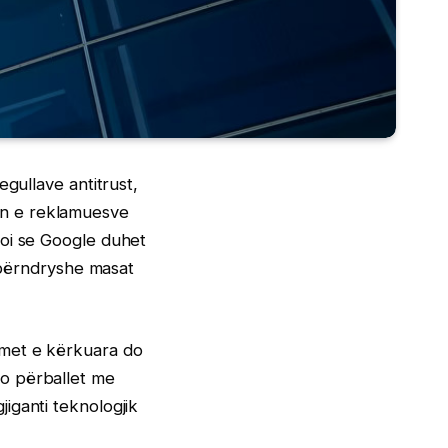
gullave antitrust,
un e reklamuesve
soi se Google duhet
, përndryshe masat
imet e kërkuara do
o përballet me
iganti teknologjik