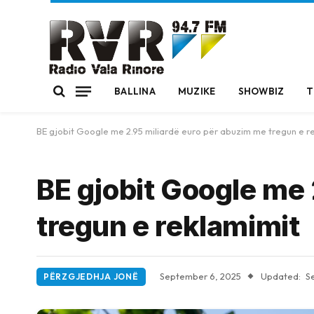
BALLINA
MUZIKE
SHOWBIZ
T
BE gjobit Google me 2.95 miliardë euro për abuzim me tregun e r
BE gjobit Google me
tregun e reklamimit
September 6, 2025
Updated:
S
PËRZGJEDHJA JONË