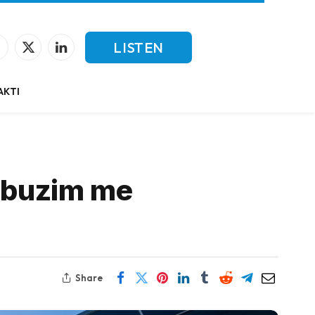
LISTEN
Facebook
X
LinkedIn
(Twitter)
LIVE
AKTI
 abuzim me
Share