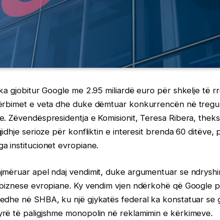
ka gjobitur Google me 2.95 miliardë euro për shkelje të rre
hërbimet e veta dhe duke dëmtuar konkurrencën në treg
e. Zëvendëspresidentja e Komisionit, Teresa Ribera, thek
jidhje serioze për konfliktin e interesit brenda 60 ditëve
a institucionet evropiane.
jmëruar apel ndaj vendimit, duke argumentuar se ndrysh
 biznese evropiane. Ky vendim vjen ndërkohë që Google p
dhe në SHBA, ku një gjykatës federal ka konstatuar se gj
rë të paligjshme monopolin në reklamimin e kërkimeve.