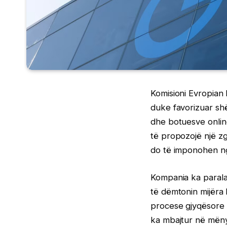
Komisioni Evropian 
duke favorizuar s
dhe botuesve onlin
të propozojë një zg
do të imponohen ng
Kompania ka parala
të dëmtonin mijëra
procese gjyqësore e
ka mbajtur në mëny