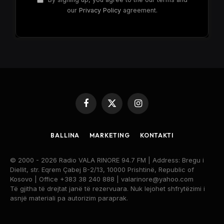
our
Privacy Policy
agreement.
Facebook
X
Instagram
(Twitter)
BALLINA
MARKETING
KONTAKTI
© 2000 - 2026 Radio VALA RINORE 94.7 FM | Address: Bregu i
Diellit, str. Eqrem Çabej B-2/13, 10000 Prishtinë, Republic of
Kosovo | Office +383 38 240 888 | valarinore@yahoo.com
Të gjitha të drejtat janë të rezervuara. Nuk lejohet shfrytëzimi i
asnjë materiali pa autorizim paraprak.