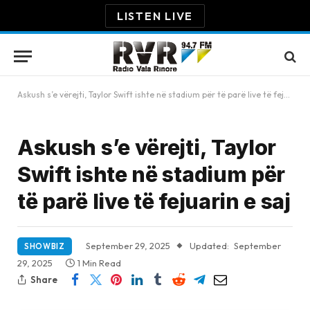
LISTEN LIVE
Askush s’e vërejti, Taylor Swift ishte në stadium për të parë live të fejuarin e saj
Askush s’e vërejti, Taylor
Swift ishte në stadium për
të parë live të fejuarin e saj
September 29, 2025
Updated:
September
SHOWBIZ
29, 2025
1 Min Read
Share