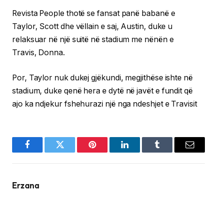
Revista People thotë se fansat panë babanë e
Taylor, Scott dhe vëllain e saj, Austin, duke u
relaksuar në një suitë në stadium me nënën e
Travis, Donna.
Por, Taylor nuk dukej gjëkundi, megjithëse ishte në
stadium, duke qenë hera e dytë në javët e fundit që
ajo ka ndjekur fshehurazi një nga ndeshjet e Travisit
Facebook
Twitter
Pinterest
LinkedIn
Tumblr
Email
Erzana