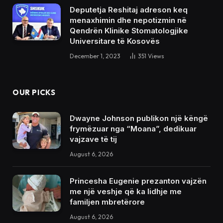
Deputetja Reshitaj adreson keq
menaxhimin dhe nepotizmin në
Qendrën Klinike Stomatologjike
Universitare të Kosovës
December 1, 2023
351
Views
OUR PICKS
Dwayne Johnson publikon një këngë
frymëzuar nga “Moana”, dedikuar
vajzave të tij
August 6, 2026
Princesha Eugenie prezanton vajzën
me një veshje që ka lidhje me
familjen mbretërore
August 6, 2026