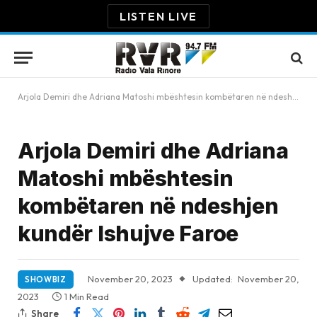
LISTEN LIVE
Arjola Demiri dhe Adriana Matoshi mbështesin kombëtaren në ndeshjen kundër Ishujve Faroe
Arjola Demiri dhe Adriana
Matoshi mbështesin
kombëtaren në ndeshjen
kundër Ishujve Faroe
November 20, 2023
Updated:
November 20,
SHOWBIZ
2023
1 Min Read
Share