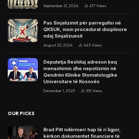
September 21, 2024
477
Views
Pas Sinjalizimit për parregullsi në
QKSUK, nisin procedurat disiplinore
ndaj Sinjalizuesit
August 25, 2024
443
Views
Deputetja Reshitaj adreson keq
menaxhimin dhe nepotizmin në
Qendrën Klinike Stomatologjike
Universitare të Kosovës
December 1, 2023
351
Views
OUR PICKS
Brad Pitt ndërmerr hap të ri ligjor,
kërkon dokumentet financiare të