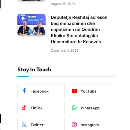
August 25, 2024
Deputetja Reshitaj adreson
keq menaxhimin dhe
nepotizmin në Qendrën
Klinike Stomatologjike
Universitare të Kosovës
December 1, 2023
Stay In Touch
Facebook
YouTube
TikTok
WhatsApp
il
Twitter
Instagram