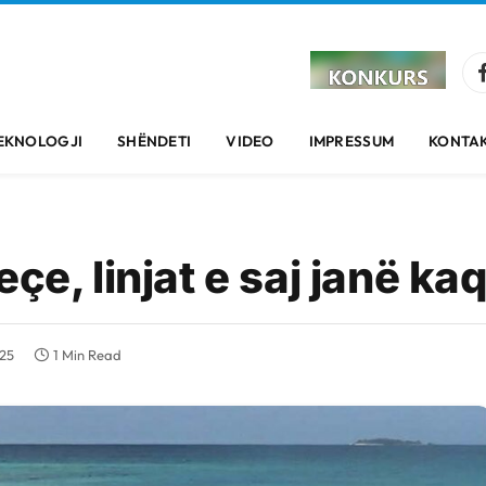
EKNOLOGJI
SHËNDETI
VIDEO
IMPRESSUM
KONTAK
çe, linjat e saj janë ka
25
1 Min Read