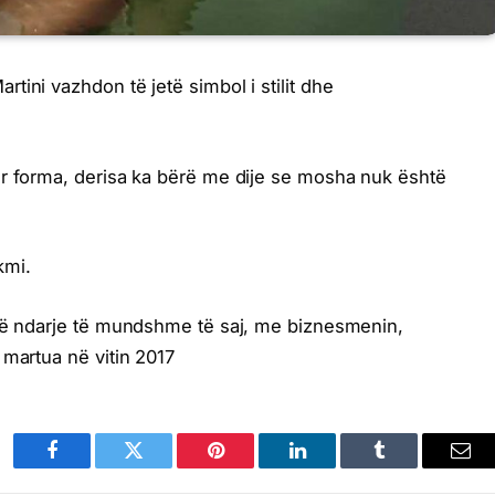
ini vazhdon të jetë simbol i stilit dhe
er forma, derisa ka bërë me dije se mosha nuk është
kmi.
një ndarje të mundshme të saj, me biznesmenin,
 martua në vitin 2017
Facebook
Twitter
Pinterest
LinkedIn
Tumblr
Ema