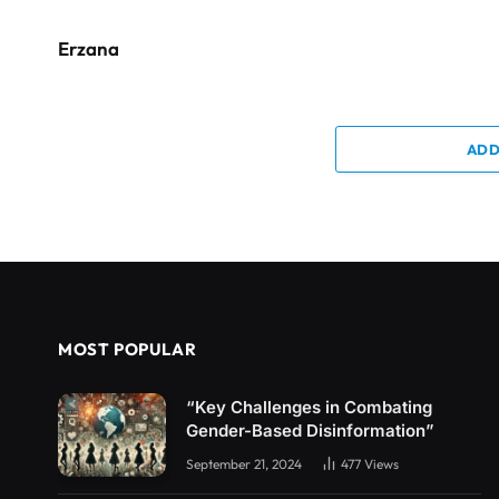
Erzana
ADD
MOST POPULAR
“Key Challenges in Combating
Gender-Based Disinformation”
September 21, 2024
477
Views