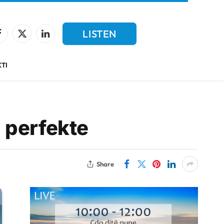
LISTEN
Facebook
X
LinkedIn
(Twitter)
LIVE
TI
q perfekte
Share