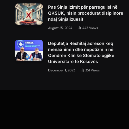
Pas Sinjalizimit për parregullsi në
QKSUK, nisin procedurat disiplinore
ndaj Sinjalizuesit
August 25, 2024
443
Views
Deputetja Reshitaj adreson keq
menaxhimin dhe nepotizmin në
Qendrën Klinike Stomatologjike
Universitare të Kosovës
December 1, 2023
351
Views