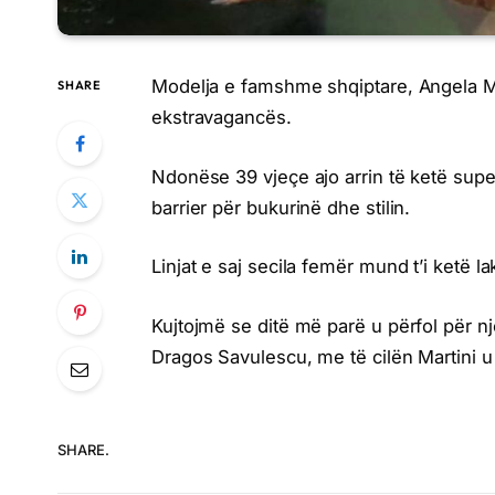
Modelja e famshme shqiptare, Angela Mart
SHARE
ekstravagancës.
Ndonëse 39 vjeçe ajo arrin të ketë sup
barrier për bukurinë dhe stilin.
Linjat e saj secila femër mund t’i ketë la
Kujtojmë se ditë më parë u përfol për 
Dragos Savulescu, me të cilën Martini u
SHARE.