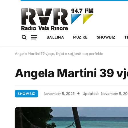
BALLINA
MUZIKE
SHOWBIZ
T
Angela Martini 39 vjeçe, linjat e saj janë kaq perfekte
Angela Martini 39 vje
November 5, 2025
Updated:
November 5, 20
SHOWBIZ