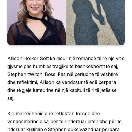
Allison Holker Soft ka nisur një romancë të re një vit e
gjysmë pas humbjes tragjike të bashkëshortit të saj,
Stephen ‘tWitch’ Boss. Pas një periudhe të vështirë
dhe reflektimi, Allison ka vendosur të ecë përpara
dhe të gjejë lumturinë në një kapitull të ri të jetës së
saj.
Kjo marrëdhënie e re reflekton forcën dhe
vendosmërinë e saj për të rindërtuar jetën dhe për të
nderuar kujtimin e Stephen duke vazhduar përpara