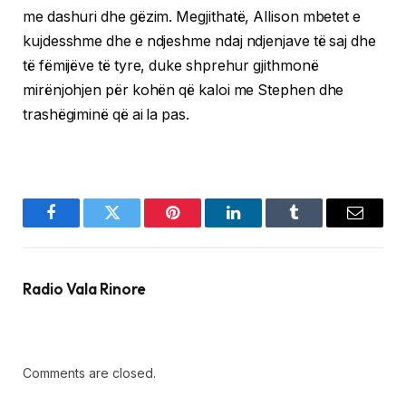
me dashuri dhe gëzim. Megjithatë, Allison mbetet e
kujdesshme dhe e ndjeshme ndaj ndjenjave të saj dhe
të fëmijëve të tyre, duke shprehur gjithmonë
mirënjohjen për kohën që kaloi me Stephen dhe
trashëgiminë që ai la pas.
Facebook
Twitter
Pinterest
LinkedIn
Tumblr
Email
Radio Vala Rinore
Comments are closed.