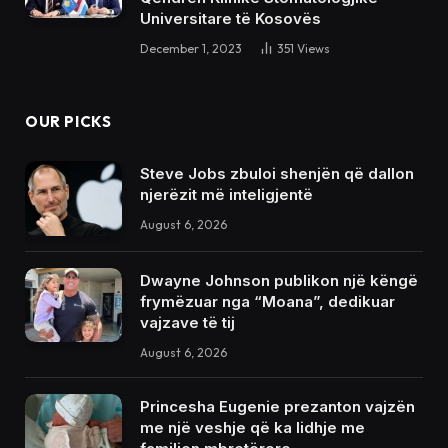
Universitare të Kosovës
December 1, 2023
351
Views
OUR PICKS
Steve Jobs zbuloi shenjën që dallon
njerëzit më inteligjentë
August 6, 2026
Dwayne Johnson publikon një këngë
frymëzuar nga “Moana”, dedikuar
vajzave të tij
August 6, 2026
Princesha Eugenie prezanton vajzën
me një veshje që ka lidhje me