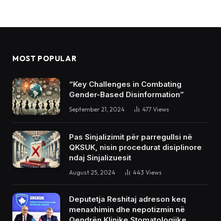
MOST POPULAR
“Key Challenges in Combating
Gender-Based Disinformation”
September 21, 2024
477
Views
Pas Sinjalizimit për parregullsi në
QKSUK, nisin procedurat disiplinore
ndaj Sinjalizuesit
August 25, 2024
443
Views
Deputetja Reshitaj adreson keq
menaxhimin dhe nepotizmin në
Qendrën Klinike Stomatologjike