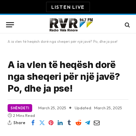
LISTEN LIVE
A ia vlen të heqësh dorë nga sheqeri për një javë? Po, dhe ja pse!
A ia vlen të heqësh dorë
nga sheqeri për një javë?
Po, dhe ja pse!
March 25, 2025
Updated:
March 25, 2025
SHËNDETI
2 Mins Read
Share