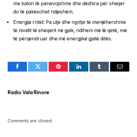
me kalori të panevojshme dhe dëshira për sheqer
do të pakësohet ndjeshëm.
Energjia rritet: Pa ulje dhe ngritje të menjëhershme
të nivelit të sheqerit në gjak, ndiheni më të qetë, më
të përqendruar dhe më energjikë gjatë ditës.
Facebook
Twitter
Pinterest
LinkedIn
Tumblr
Email
Radio Vala Rinore
Comments are closed.