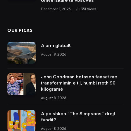
Universitare të Kosovës
December 1, 2023
351
Views
OUR PICKS
Alarm global!..
August 8, 2026
John Goodman befason fansat me
transformimin e tij, humbi rreth 90
kilogramë
August 8, 2026
A po shkon “The Simpsons” drejt
fundit?
August 8, 2026