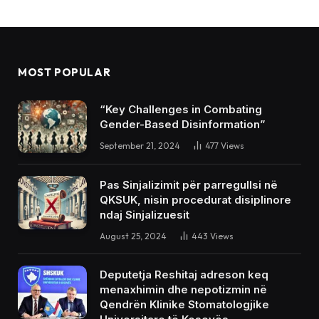
MOST POPULAR
“Key Challenges in Combating
Gender-Based Disinformation”
September 21, 2024
477
Views
Pas Sinjalizimit për parregullsi në
QKSUK, nisin procedurat disiplinore
ndaj Sinjalizuesit
August 25, 2024
443
Views
Deputetja Reshitaj adreson keq
menaxhimin dhe nepotizmin në
Qendrën Klinike Stomatologjike