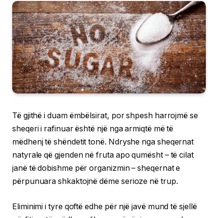
Të gjithë i duam ëmbëlsirat, por shpesh harrojmë se
sheqeri i rafinuar është një nga armiqtë më të
mëdhenj të shëndetit tonë. Ndryshe nga sheqernat
natyrale që gjenden në fruta apo qumësht – të cilat
janë të dobishme për organizmin – sheqernat e
përpunuara shkaktojnë dëme serioze në trup.
Eliminimi i tyre qoftë edhe për një javë mund të sjellë