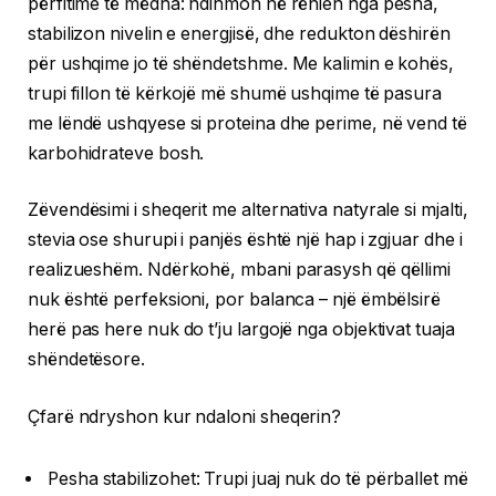
përfitime të mëdha: ndihmon në rënien nga pesha,
stabilizon nivelin e energjisë, dhe redukton dëshirën
për ushqime jo të shëndetshme. Me kalimin e kohës,
trupi fillon të kërkojë më shumë ushqime të pasura
me lëndë ushqyese si proteina dhe perime, në vend të
karbohidrateve bosh.
Zëvendësimi i sheqerit me alternativa natyrale si mjalti,
stevia ose shurupi i panjës është një hap i zgjuar dhe i
realizueshëm. Ndërkohë, mbani parasysh që qëllimi
nuk është perfeksioni, por balanca – një ëmbëlsirë
herë pas here nuk do t’ju largojë nga objektivat tuaja
shëndetësore.
Çfarë ndryshon kur ndaloni sheqerin?
Pesha stabilizohet: Trupi juaj nuk do të përballet më